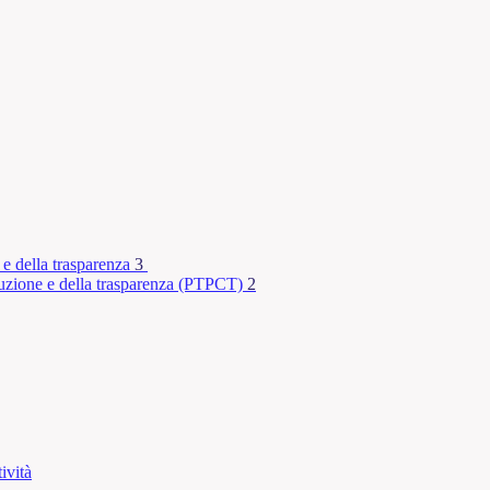
 e della trasparenza
3
rruzione e della trasparenza (PTPCT)
2
ività