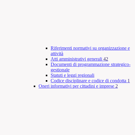
Riferimenti normativi su organizzazione e
attività
Atti amministrativi generali
42
Documenti di programmazione strategico-
gestionale
Statuti e leggi regionali
Codice disciplinare e codice di condotta
1
Oneri informativi per cittadini e imprese
2