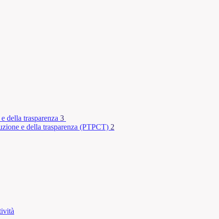
 e della trasparenza
3
rruzione e della trasparenza (PTPCT)
2
ività