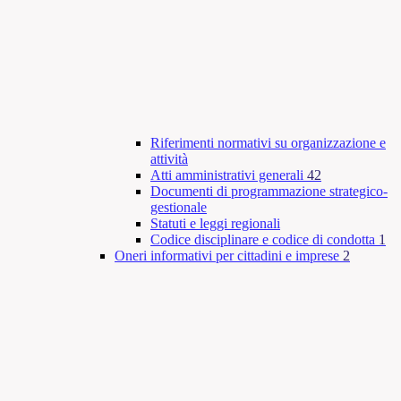
Riferimenti normativi su organizzazione e
attività
Atti amministrativi generali
42
Documenti di programmazione strategico-
gestionale
Statuti e leggi regionali
Codice disciplinare e codice di condotta
1
Oneri informativi per cittadini e imprese
2