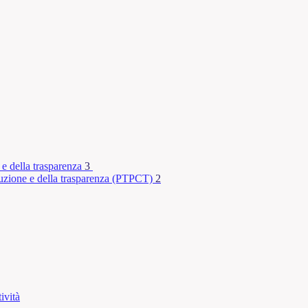
 e della trasparenza
3
rruzione e della trasparenza (PTPCT)
2
ività