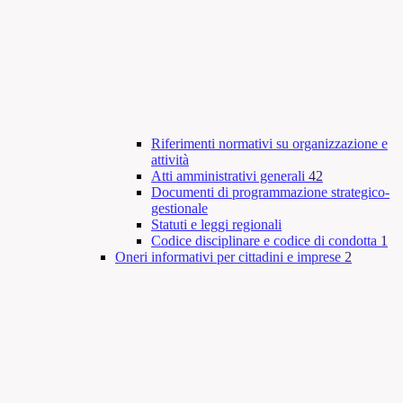
Riferimenti normativi su organizzazione e
attività
Atti amministrativi generali
42
Documenti di programmazione strategico-
gestionale
Statuti e leggi regionali
Codice disciplinare e codice di condotta
1
Oneri informativi per cittadini e imprese
2