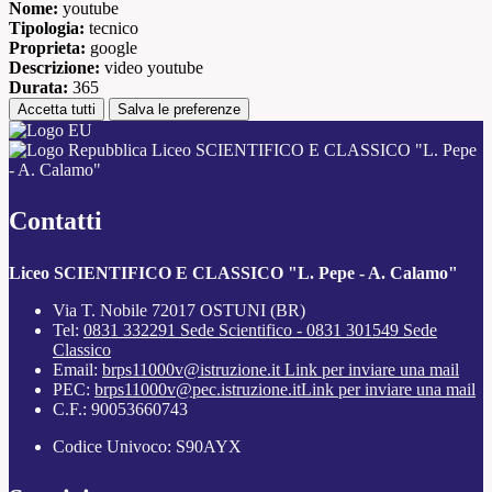
Nome:
youtube
Tipologia:
tecnico
Proprieta:
google
Descrizione:
video youtube
Durata:
365
Accetta tutti
Salva le preferenze
Liceo SCIENTIFICO E CLASSICO "L. Pepe
- A. Calamo"
Contatti
Liceo SCIENTIFICO E CLASSICO "L. Pepe - A. Calamo"
Via T. Nobile 72017 OSTUNI (BR)
Tel:
0831 332291 Sede Scientifico - 0831 301549 Sede
Classico
Email:
brps11000v@istruzione.it
Link per inviare una mail
PEC:
brps11000v@pec.istruzione.it
Link per inviare una mail
C.F.: 90053660743
Codice Univoco: S90AYX