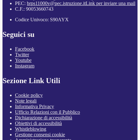
PEC:
brps11000v@pec.istruzione.it
Link per inviare una mail
C.F.: 90053660743
Codice Univoco: S90AYX
Seguici su
Facebook
Twitter
Youtube
Instagram
Sezione Link Utili
Cookie policy
Note legali
Informativa Privacy
Ufficio Relazioni con il Pubblico
Dichiarazione di accessibilità
Obiettivi di accessibilità
Whistleblowing
Gestione consensi cookie