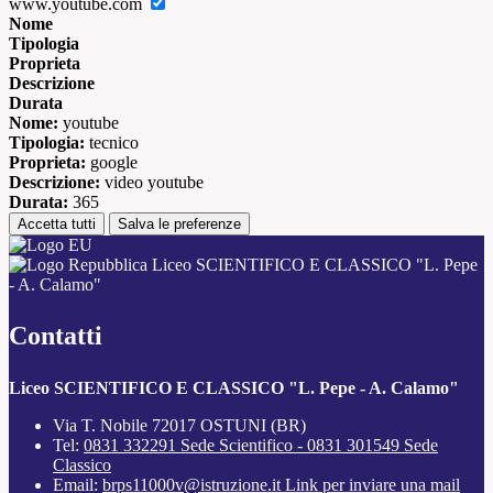
www.youtube.com
Nome
Tipologia
Proprieta
Descrizione
Durata
Nome:
youtube
Tipologia:
tecnico
Proprieta:
google
Descrizione:
video youtube
Durata:
365
Accetta tutti
Salva le preferenze
Liceo SCIENTIFICO E CLASSICO "L. Pepe
- A. Calamo"
Contatti
Liceo SCIENTIFICO E CLASSICO "L. Pepe - A. Calamo"
Via T. Nobile 72017 OSTUNI (BR)
Tel:
0831 332291 Sede Scientifico - 0831 301549 Sede
Classico
Email:
brps11000v@istruzione.it
Link per inviare una mail