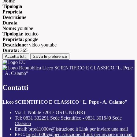
Nome
Tipologia
Proprieta
Descrizione
Durata
Nome:
youtube
Tipologia:
tecnico
Proprieta:
google
Descrizione:
video youtube
Durata:
365
Accetta tutti
Salva le preferenze
Liceo SCIENTIFICO E CLASSICO "L. Pepe
- A. Calamo"
Contatti
Liceo SCIENTIFICO E CLASSICO "L. Pepe - A. Calamo"
Via T. Nobile 72017 OSTUNI (BR)
Tel:
0831 332291 Sede Scientifico - 0831 301549 Sede
Classico
Email:
brps11000v@istruzione.it
Link per inviare una mail
PEC:
brps11000v@pec.istruzione.it
Link per inviare una mail