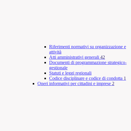
Riferimenti normativi su organizzazione e
attività
Atti amministrativi generali
42
Documenti di programmazione strategico-
gestionale
Statuti e leggi regionali
Codice disciplinare e codice di condotta
1
Oneri informativi per cittadini e imprese
2