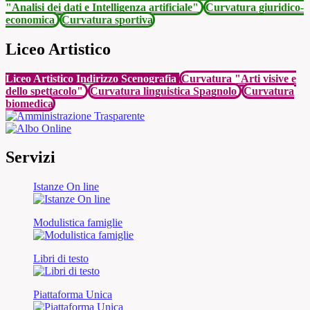
"Analisi dei dati e Intelligenza artificiale"
Curvatura giuridico-
economica
Curvatura sportiva
Liceo Artistico
Liceo Artistico Indirizzo Scenografia
Curvatura "Arti visive e
dello spettacolo"
Curvatura linguistica Spagnolo
Curvatura
biomedica
Servizi
Istanze On line
Modulistica famiglie
Libri di testo
Piattaforma Unica