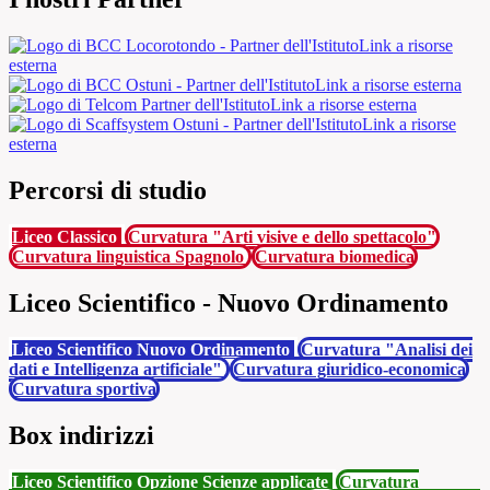
Link a risorse
esterna
Link a risorse esterna
Link a risorse esterna
Link a risorse
esterna
Percorsi di studio
Liceo Classico
Curvatura "Arti visive e dello spettacolo"
Curvatura linguistica Spagnolo
Curvatura biomedica
Liceo Scientifico - Nuovo Ordinamento
Liceo Scientifico Nuovo Ordinamento
Curvatura "Analisi dei
dati e Intelligenza artificiale"
Curvatura giuridico-economica
Curvatura sportiva
Box indirizzi
Liceo Scientifico Opzione Scienze applicate
Curvatura