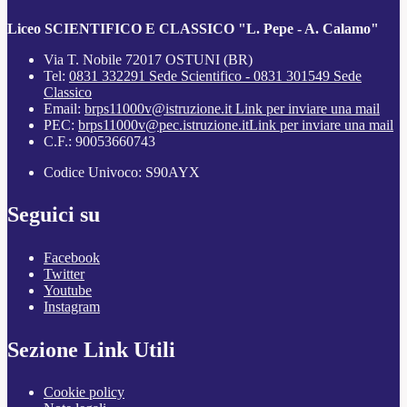
Liceo SCIENTIFICO E CLASSICO "L. Pepe - A. Calamo"
Via T. Nobile 72017 OSTUNI (BR)
Tel:
0831 332291 Sede Scientifico - 0831 301549 Sede
Classico
Email:
brps11000v@istruzione.it
Link per inviare una mail
PEC:
brps11000v@pec.istruzione.it
Link per inviare una mail
C.F.: 90053660743
Codice Univoco: S90AYX
Seguici su
Facebook
Twitter
Youtube
Instagram
Sezione Link Utili
Cookie policy