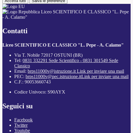
Accetta tutti
Salva le preferenze
Liceo SCIENTIFICO E CLASSICO "L. Pepe
- A. Calamo"
Contatti
Liceo SCIENTIFICO E CLASSICO "L. Pepe - A. Calamo"
Via T. Nobile 72017 OSTUNI (BR)
Tel:
0831 332291 Sede Scientifico - 0831 301549 Sede
Classico
Email:
brps11000v@istruzione.it
Link per inviare una mail
PEC:
brps11000v@pec.istruzione.it
Link per inviare una mail
C.F.: 90053660743
Codice Univoco: S90AYX
Seguici su
Facebook
Twitter
Youtube