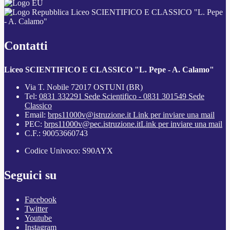
Liceo SCIENTIFICO E CLASSICO "L. Pepe
- A. Calamo"
Contatti
Liceo SCIENTIFICO E CLASSICO "L. Pepe - A. Calamo"
Via T. Nobile 72017 OSTUNI (BR)
Tel:
0831 332291 Sede Scientifico - 0831 301549 Sede
Classico
Email:
brps11000v@istruzione.it
Link per inviare una mail
PEC:
brps11000v@pec.istruzione.it
Link per inviare una mail
C.F.: 90053660743
Codice Univoco: S90AYX
Seguici su
Facebook
Twitter
Youtube
Instagram