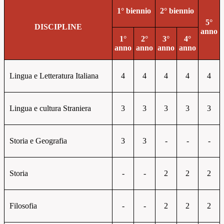
1° biennio
2° biennio
5°
DISCIPLINE
anno
1°
2°
3°
4°
anno
anno
anno
anno
Lingua e Letteratura Italiana
4
4
4
4
4
Lingua e cultura Straniera
3
3
3
3
3
Storia e Geografia
3
3
-
-
-
Storia
-
-
2
2
2
Filosofia
-
-
2
2
2