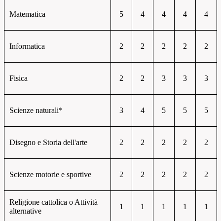
Matematica
5
4
4
4
4
Informatica
2
2
2
2
2
Fisica
2
2
3
3
3
Scienze naturali*
3
4
5
5
5
Disegno e Storia dell'arte
2
2
2
2
2
Scienze motorie e sportive
2
2
2
2
2
Religione cattolica o Attività
1
1
1
1
1
alternative