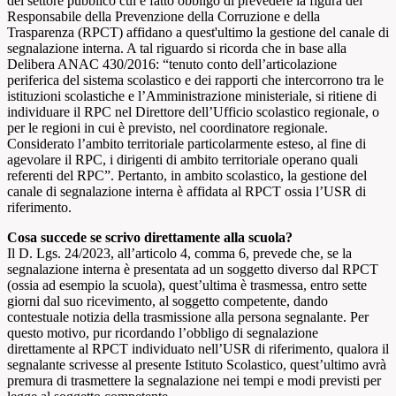
del settore pubblico cui è fatto obbligo di prevedere la figura del
Responsabile della Prevenzione della Corruzione e della
Trasparenza (RPCT) affidano a quest'ultimo la gestione del canale di
segnalazione interna. A tal riguardo si ricorda che in base alla
Delibera ANAC 430/2016: “tenuto conto dell’articolazione
periferica del sistema scolastico e dei rapporti che intercorrono tra le
istituzioni scolastiche e l’Amministrazione ministeriale, si ritiene di
individuare il RPC nel Direttore dell’Ufficio scolastico regionale, o
per le regioni in cui è previsto, nel coordinatore regionale.
Considerato l’ambito territoriale particolarmente esteso, al fine di
agevolare il RPC, i dirigenti di ambito territoriale operano quali
referenti del RPC”. Pertanto, in ambito scolastico, la gestione del
canale di segnalazione interna è affidata al RPCT ossia l’USR di
riferimento.
Cosa succede se scrivo direttamente alla scuola?
Il D. Lgs. 24/2023, all’articolo 4, comma 6, prevede che, se la
segnalazione interna è presentata ad un soggetto diverso dal RPCT
(ossia ad esempio la scuola), quest’ultima è trasmessa, entro sette
giorni dal suo ricevimento, al soggetto competente, dando
contestuale notizia della trasmissione alla persona segnalante. Per
questo motivo, pur ricordando l’obbligo di segnalazione
direttamente al RPCT individuato nell’USR di riferimento, qualora il
segnalante scrivesse al presente Istituto Scolastico, quest’ultimo avrà
premura di trasmettere la segnalazione nei tempi e modi previsti per