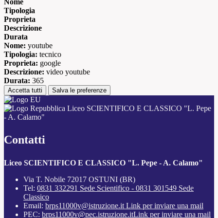
Nome
Tipologia
Proprieta
Descrizione
Durata
Nome:
youtube
Tipologia:
tecnico
Proprieta:
google
Descrizione:
video youtube
Durata:
365
Accetta tutti
Salva le preferenze
Liceo SCIENTIFICO E CLASSICO "L. Pepe
- A. Calamo"
Contatti
Liceo SCIENTIFICO E CLASSICO "L. Pepe - A. Calamo"
Via T. Nobile 72017 OSTUNI (BR)
Tel:
0831 332291 Sede Scientifico - 0831 301549 Sede
Classico
Email:
brps11000v@istruzione.it
Link per inviare una mail
PEC:
brps11000v@pec.istruzione.it
Link per inviare una mail