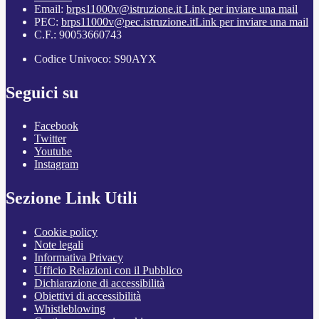
Email:
brps11000v@istruzione.it
Link per inviare una mail
PEC:
brps11000v@pec.istruzione.it
Link per inviare una mail
C.F.: 90053660743
Codice Univoco: S90AYX
Seguici su
Facebook
Twitter
Youtube
Instagram
Sezione Link Utili
Cookie policy
Note legali
Informativa Privacy
Ufficio Relazioni con il Pubblico
Dichiarazione di accessibilità
Obiettivi di accessibilità
Whistleblowing