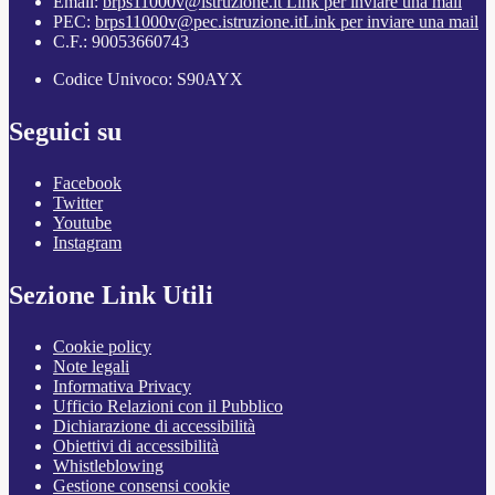
Email:
brps11000v@istruzione.it
Link per inviare una mail
PEC:
brps11000v@pec.istruzione.it
Link per inviare una mail
C.F.: 90053660743
Codice Univoco: S90AYX
Seguici su
Facebook
Twitter
Youtube
Instagram
Sezione Link Utili
Cookie policy
Note legali
Informativa Privacy
Ufficio Relazioni con il Pubblico
Dichiarazione di accessibilità
Obiettivi di accessibilità
Whistleblowing
Gestione consensi cookie