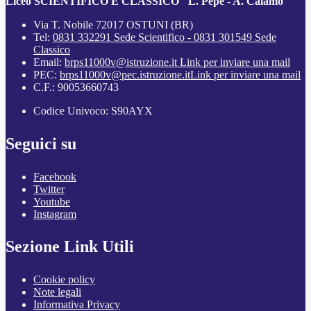
Liceo SCIENTIFICO E CLASSICO "L. Pepe - A. Calamo"
Via T. Nobile 72017 OSTUNI (BR)
Tel:
0831 332291 Sede Scientifico - 0831 301549 Sede
Classico
Email:
brps11000v@istruzione.it
Link per inviare una mail
PEC:
brps11000v@pec.istruzione.it
Link per inviare una mail
C.F.: 90053660743
Codice Univoco: S90AYX
Seguici su
Facebook
Twitter
Youtube
Instagram
Sezione Link Utili
Cookie policy
Note legali
Informativa Privacy