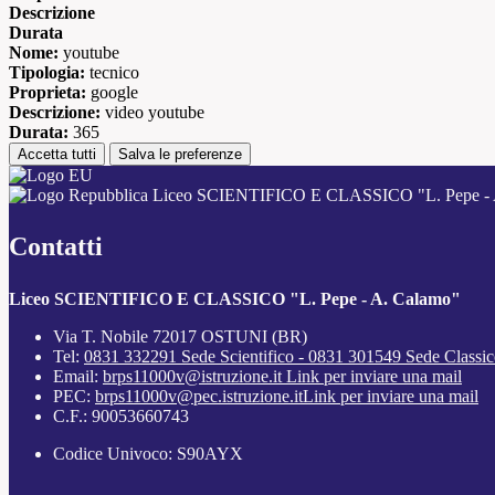
Descrizione
Durata
Nome:
youtube
Tipologia:
tecnico
Proprieta:
google
Descrizione:
video youtube
Durata:
365
Accetta tutti
Salva le preferenze
Liceo SCIENTIFICO E CLASSICO "L. Pepe - 
Contatti
Liceo SCIENTIFICO E CLASSICO "L. Pepe - A. Calamo"
Via T. Nobile 72017 OSTUNI (BR)
Tel:
0831 332291 Sede Scientifico - 0831 301549 Sede Classi
Email:
brps11000v@istruzione.it
Link per inviare una mail
PEC:
brps11000v@pec.istruzione.it
Link per inviare una mail
C.F.: 90053660743
Codice Univoco: S90AYX