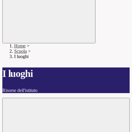
Home
>
Scuola
>
I luoghi
I luoghi
Risorse dell'istituto