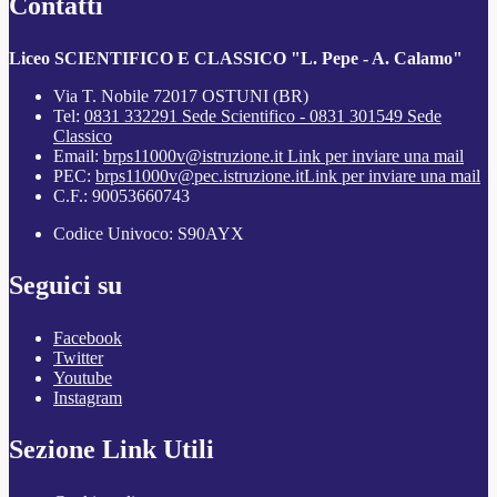
Contatti
Liceo SCIENTIFICO E CLASSICO "L. Pepe - A. Calamo"
Via T. Nobile 72017 OSTUNI (BR)
Tel:
0831 332291 Sede Scientifico - 0831 301549 Sede
Classico
Email:
brps11000v@istruzione.it
Link per inviare una mail
PEC:
brps11000v@pec.istruzione.it
Link per inviare una mail
C.F.: 90053660743
Codice Univoco: S90AYX
Seguici su
Facebook
Twitter
Youtube
Instagram
Sezione Link Utili