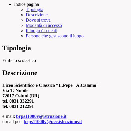
Indice pagina
Tipologia
Descrizione
Dove si trova
Modalità di accesso
Il luogo è sede di
Persone che gestiscono il luogo
Tipologia
Edificio scolastico
Descrizione
Liceo Scientifico e Classico “L.Pepe - A.Calamo”
Via T. Nobile
72017 Ostuni (BR)
tel. 0831 332291
tel. 0831 212291
e-mail:
brps11000v@istruzione.it
e-mail pec:
brps11000v@pec.istruzione.it