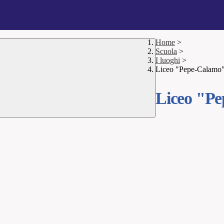
Home
>
Scuola
>
I luoghi
>
Liceo "Pepe-Calamo
Liceo "P