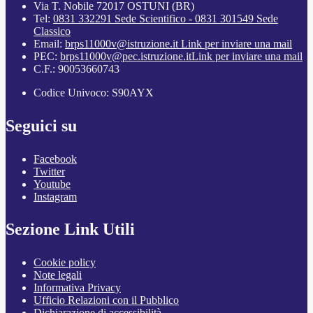
Via T. Nobile 72017 OSTUNI (BR)
Tel:
0831 332291 Sede Scientifico - 0831 301549 Sede
Classico
Email:
brps11000v@istruzione.it
Link per inviare una mail
PEC:
brps11000v@pec.istruzione.it
Link per inviare una mail
C.F.: 90053660743
Codice Univoco: S90AYX
Seguici su
Facebook
Twitter
Youtube
Instagram
Sezione Link Utili
Cookie policy
Note legali
Informativa Privacy
Ufficio Relazioni con il Pubblico
Dichiarazione di accessibilità