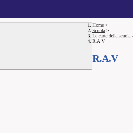
Home
>
Scuola
>
Le carte della scuola
R.A.V
R.A.V