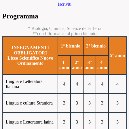
Iscriviti
Programma
* Biologia, Chimica, Scienze della Terra
**con Informatica al primo biennio
1° biennio
2° biennio
INSEGNAMENTI
OBBLIGATORI
5° anno
Liceo Scientifico Nuovo
1°
2°
3°
4°
Ordinamento
anno
anno
anno
anno
Lingua e Letteratura
4
4
4
4
4
Italiana
Lingua e cultura Straniera
3
3
3
3
3
Lingua e Letteratura latina
3
3
3
3
3