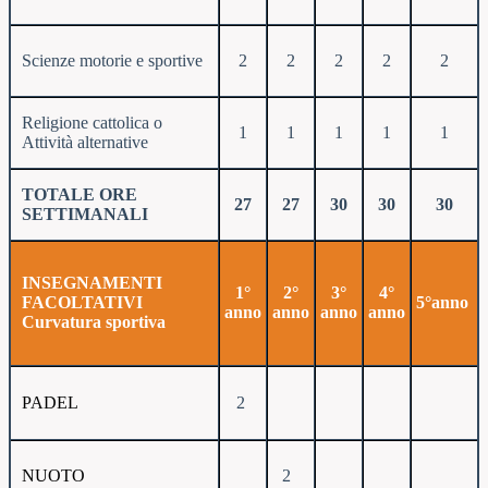
Scienze motorie e sportive
2
2
2
2
2
Religione cattolica o
1
1
1
1
1
Attività alternative
TOTALE ORE
27
27
30
30
30
SETTIMANALI
INSEGNAMENTI
1°
2°
3°
4°
FACOLTATIVI
5°anno
anno
anno
anno
anno
Curvatura sportiva
PADEL
2
NUOTO
2