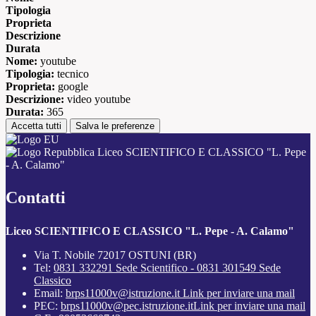
Tipologia
Proprieta
Descrizione
Durata
Nome:
youtube
Tipologia:
tecnico
Proprieta:
google
Descrizione:
video youtube
Durata:
365
Accetta tutti
Salva le preferenze
Liceo SCIENTIFICO E CLASSICO "L. Pepe
- A. Calamo"
Contatti
Liceo SCIENTIFICO E CLASSICO "L. Pepe - A. Calamo"
Via T. Nobile 72017 OSTUNI (BR)
Tel:
0831 332291 Sede Scientifico - 0831 301549 Sede
Classico
Email:
brps11000v@istruzione.it
Link per inviare una mail
PEC:
brps11000v@pec.istruzione.it
Link per inviare una mail