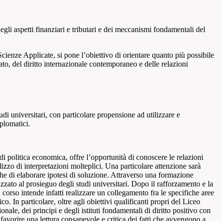
degli aspetti finanziari e tributari e dei meccanismi fondamentali del
nze Applicate, si pone l’obiettivo di orientare quanto più possibile
ato, del diritto internazionale contemporaneo e delle relazioni
di universitari, con particolare propensione ad utilizzare e
plomatici.
 di politica economica, offre l’opportunità di conoscere le relazioni
tilizzo di interpretazioni molteplici. Una particolare attenzione sarà
che di elaborare ipotesi di soluzione. Attraverso una formazione
izzato al prosieguo degli studi universitari. Dopo il rafforzamento e la
corso intende infatti realizzare un collegamento fra le specifiche aree
. In particolare, oltre agli obiettivi qualificanti propri del Liceo
nale, dei principi e degli istituti fondamentali di diritto positivo con
r favorire una lettura consapevole e critica dei fatti che avvengono a