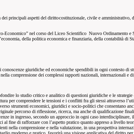
a
dei
principali
aspetti
del
diritto
costituzionale, civile e amministrativo, 
o-Economico” nel corso del Liceo Scientifico Nuovo Ordinamento e Scie
’economia, della politica economica e finanziaria, della contabilità di St
i conoscenze giuridiche ed economiche spendibili in ogni contesto di stu
i nella comprensione dei complessi rapporti nazionali, internazionali e di
ndire lo studio critico e analitico di questioni giuridiche e le strategie
tura per comprendere le tensioni e i conflitti fra gli stessi attraverso l’u
raverso strumenti economici, giuridici e socio-politici che consentano an
iginale percorso di riflessione, ricerca, ma anche di qualificazione final
ze in ingresso, secondo un approccio in ogni caso interdisciplinare, il 
 fine di rafforzare con l’aspetto pratico quanto appreso a livello teorico
denti nella comprensione e nella valutazione, in una prospettiva internazio
l taglio moderno e pratico, favorirà una visione applicativa del diritto pe