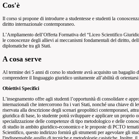
Cos'è
Il
corso
si
propone di
introdurre a studentesse e
studenti
la
conoscenz
diritto internazionale
contemporaneo.
L’Ampliamento dell’Offerta Formativa del “Liceo Scientifico Giuridic
le conoscenze degli allievi ai meccanismi fondamentali del diritto, dell
diplomatiche tra gli Stati.
A cosa serve
Al termine dei 5 anni di corso lo studente avrà acquisito un bagaglio d
comprendere il linguaggio giuridico unitamente all’abilità di orientars
Obiettivi Specifici
L’insegnamento offre agli studenti l’opportunità di consolidare e approfo
internazionali che intercorrono fra i vari Stati, nonché una chiave di let
riservata alla descrizione degli scenari geopolitici contemporanei, att
giuridica di base, lo studente potrà sviluppare e applicare un proprio or
specializzazione delle competenze di tipo metodologico e delle conoscen
di studio in ambito giuridico-economico e le proposte di PCTO tematici al
Scientifico, questo indirizzo fornirà gli strumenti per agevolare gli stu
l'indispensabile ausilio di tecniche e metodologie casistiche. Inoltre, i