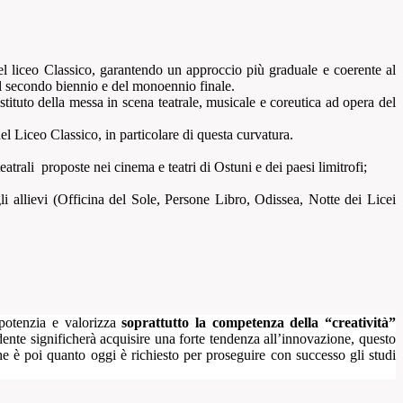
 del liceo Classico, garantendo un approccio più graduale e coerente al
 del secondo biennio e del monoennio finale.
Istituto della messa in scena teatrale, musicale e coreutica
ad opera del
el Liceo Classico, in particolare di questa curvatura.
eatrali
proposte nei cinema e teatri di Ostuni e dei paesi limitrofi;
gli allievi (Officina del Sole, Persone Libro, Odissea, Notte dei Licei
 potenzia e valorizza
soprattutto la competenza della “creatività”
ente significherà acquisire una forte tendenza all’innovazione, questo
he è poi quanto oggi è richiesto per proseguire con successo gli studi