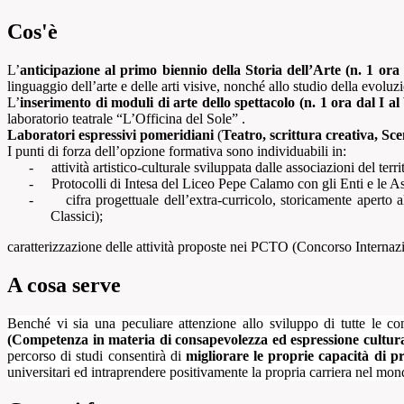
Cos'è
L’
anticipazione al primo biennio della Storia dell’Arte
(n. 1 ora
linguaggio dell’arte e delle arti visive, nonché allo studio della evoluz
L’
inserimento di moduli di arte dello spettacolo
(n. 1 ora dal I a
laboratorio teatrale “L’Officina del Sole”
.
Laboratori espressivi pomeridiani
(
Teatro, scrittura creativa, Sc
I punti di forza dell’opzione formativa sono individuabili in:
-
attività artistico-culturale sviluppata dalle associazioni del terr
-
Protocolli di Intesa del Liceo Pepe Calamo con gli Enti e le Ass
-
cifra progettuale dell’extra-curricolo, storicamente aperto 
Classici);
caratterizzazione delle attività proposte nei PCTO (Concorso Interna
A cosa serve
Benché vi sia una peculiare attenzione allo sviluppo di tutte le co
(Competenza in materia di consapevolezza ed espressione cultura
percorso di studi consentirà di
migliorare le proprie capacità di pr
universitari ed intraprendere positivamente la propria carriera nel mon