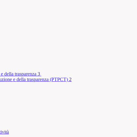
 e della trasparenza
3
rruzione e della trasparenza (PTPCT)
2
ività