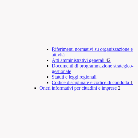
Riferimenti normativi su organizzazione e
attività
Atti amministrativi generali
42
Documenti di programmazione strategico-
gestionale
Statuti e leggi regionali
Codice disciplinare e codice di condotta
1
Oneri informativi per cittadini e imprese
2