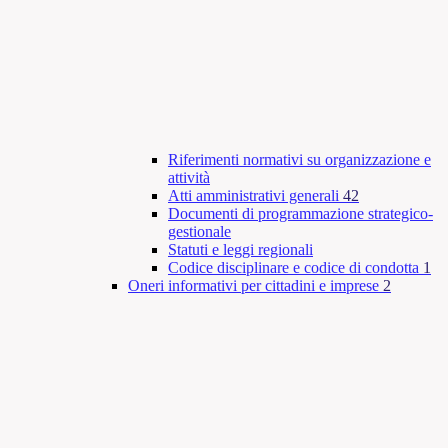
Riferimenti normativi su organizzazione e
attività
Atti amministrativi generali
42
Documenti di programmazione strategico-
gestionale
Statuti e leggi regionali
Codice disciplinare e codice di condotta
1
Oneri informativi per cittadini e imprese
2