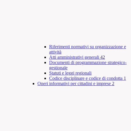
Riferimenti normativi su organizzazione e
attività
Atti amministrativi generali
42
Documenti di programmazione strategico-
gestionale
Statuti e leggi regionali
Codice disciplinare e codice di condotta
1
Oneri informativi per cittadini e imprese
2