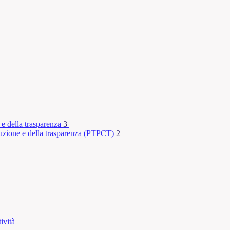
 e della trasparenza
3
rruzione e della trasparenza (PTPCT)
2
ività