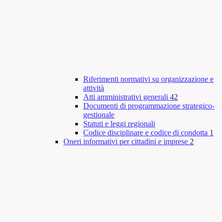
Riferimenti normativi su organizzazione e
attività
Atti amministrativi generali
42
Documenti di programmazione strategico-
gestionale
Statuti e leggi regionali
Codice disciplinare e codice di condotta
1
Oneri informativi per cittadini e imprese
2