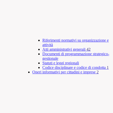
Riferimenti normativi su organizzazione e
attività
Atti amministrativi generali
42
Documenti di programmazione strategico-
gestionale
Statuti e leggi regionali
Codice disciplinare e codice di condotta
1
Oneri informativi per cittadini e imprese
2