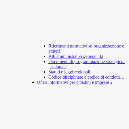
Riferimenti normativi su organizzazione e
attività
Atti amministrativi generali
42
Documenti di programmazione strategico-
gestionale
Statuti e leggi regionali
Codice disciplinare e codice di condotta
1
Oneri informativi per cittadini e imprese
2