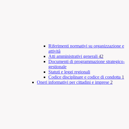
Riferimenti normativi su organizzazione e
attività
Atti amministrativi generali
42
Documenti di programmazione strategico-
gestionale
Statuti e leggi regionali
Codice disciplinare e codice di condotta
1
Oneri informativi per cittadini e imprese
2