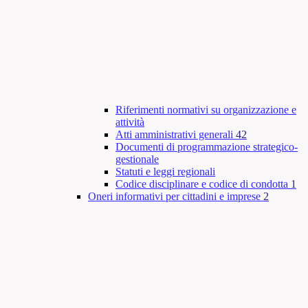
Riferimenti normativi su organizzazione e
attività
Atti amministrativi generali
42
Documenti di programmazione strategico-
gestionale
Statuti e leggi regionali
Codice disciplinare e codice di condotta
1
Oneri informativi per cittadini e imprese
2