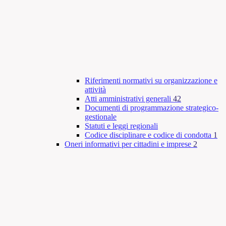
Riferimenti normativi su organizzazione e
attività
Atti amministrativi generali
42
Documenti di programmazione strategico-
gestionale
Statuti e leggi regionali
Codice disciplinare e codice di condotta
1
Oneri informativi per cittadini e imprese
2