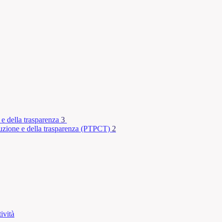
 e della trasparenza
3
rruzione e della trasparenza (PTPCT)
2
ività