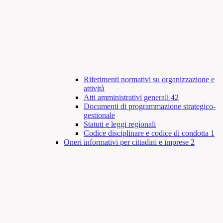
Riferimenti normativi su organizzazione e
attività
Atti amministrativi generali
42
Documenti di programmazione strategico-
gestionale
Statuti e leggi regionali
Codice disciplinare e codice di condotta
1
Oneri informativi per cittadini e imprese
2