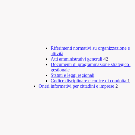
Riferimenti normativi su organizzazione e
attività
Atti amministrativi generali
42
Documenti di programmazione strategico-
gestionale
Statuti e leggi regionali
Codice disciplinare e codice di condotta
1
Oneri informativi per cittadini e imprese
2