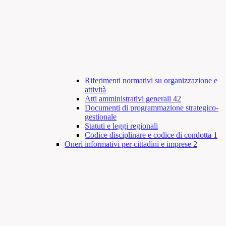
Riferimenti normativi su organizzazione e
attività
Atti amministrativi generali
42
Documenti di programmazione strategico-
gestionale
Statuti e leggi regionali
Codice disciplinare e codice di condotta
1
Oneri informativi per cittadini e imprese
2