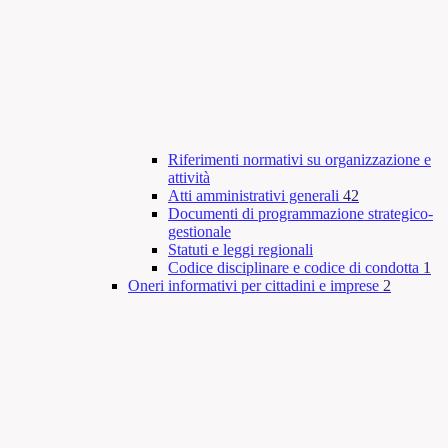
Riferimenti normativi su organizzazione e
attività
Atti amministrativi generali
42
Documenti di programmazione strategico-
gestionale
Statuti e leggi regionali
Codice disciplinare e codice di condotta
1
Oneri informativi per cittadini e imprese
2