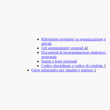
Riferimenti normativi su organizzazione e
attività
Atti amministrativi generali
42
Documenti di programmazione strategico-
gestionale
Statuti e leggi regionali
Codice disciplinare e codice di condotta
1
Oneri informativi per cittadini e imprese
2