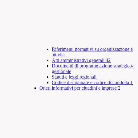
Riferimenti normativi su organizzazione e
attività
Atti amministrativi generali
42
Documenti di programmazione strategico-
gestionale
Statuti e leggi regionali
Codice disciplinare e codice di condotta
1
Oneri informativi per cittadini e imprese
2