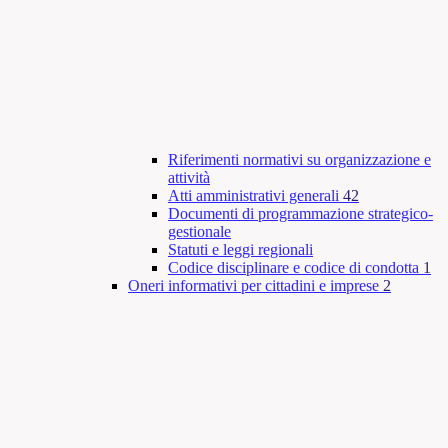
Riferimenti normativi su organizzazione e
attività
Atti amministrativi generali
42
Documenti di programmazione strategico-
gestionale
Statuti e leggi regionali
Codice disciplinare e codice di condotta
1
Oneri informativi per cittadini e imprese
2