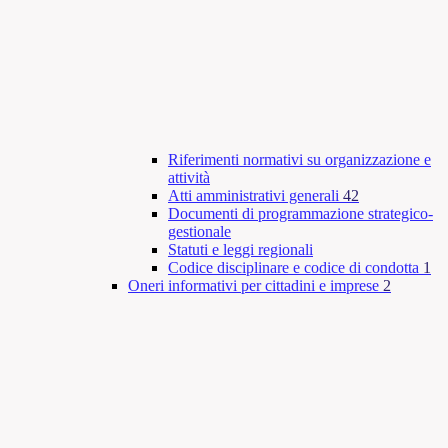
Riferimenti normativi su organizzazione e
attività
Atti amministrativi generali
42
Documenti di programmazione strategico-
gestionale
Statuti e leggi regionali
Codice disciplinare e codice di condotta
1
Oneri informativi per cittadini e imprese
2