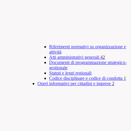
Riferimenti normativi su organizzazione e
attività
Atti amministrativi generali
42
Documenti di programmazione strategico-
gestionale
Statuti e leggi regionali
Codice disciplinare e codice di condotta
1
Oneri informativi per cittadini e imprese
2