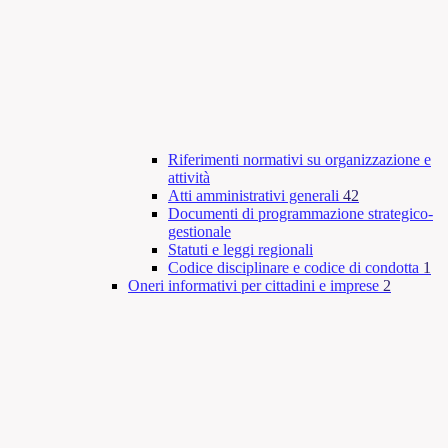
Riferimenti normativi su organizzazione e
attività
Atti amministrativi generali
42
Documenti di programmazione strategico-
gestionale
Statuti e leggi regionali
Codice disciplinare e codice di condotta
1
Oneri informativi per cittadini e imprese
2