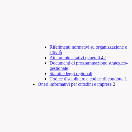
Riferimenti normativi su organizzazione e
attività
Atti amministrativi generali
42
Documenti di programmazione strategico-
gestionale
Statuti e leggi regionali
Codice disciplinare e codice di condotta
1
Oneri informativi per cittadini e imprese
2