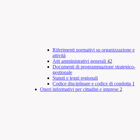
Riferimenti normativi su organizzazione e
attività
Atti amministrativi generali
42
Documenti di programmazione strategico-
gestionale
Statuti e leggi regionali
Codice disciplinare e codice di condotta
1
Oneri informativi per cittadini e imprese
2